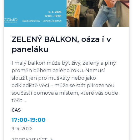
ZELENÝ BALKON, oáza i v
paneláku
I malý balkon může být živý, zelený a plný
proměn během celého roku. Nemusí
sloužit jen pro muškáty nebo jako
odkladiště věcí – může se stát přirozenou
součástí domova a místem, které vás bude
těšit …
ČAS
17:00-19:00
9. 4. 2026