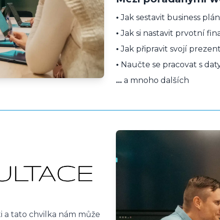
•
Jak sestavit business pl
•
Jak si nastavit prvotní fi
•
Jak připravit svojí prezen
•
Naučte se pracovat s daty
...
a mnoho dalších
ti a tato chvilka nám může