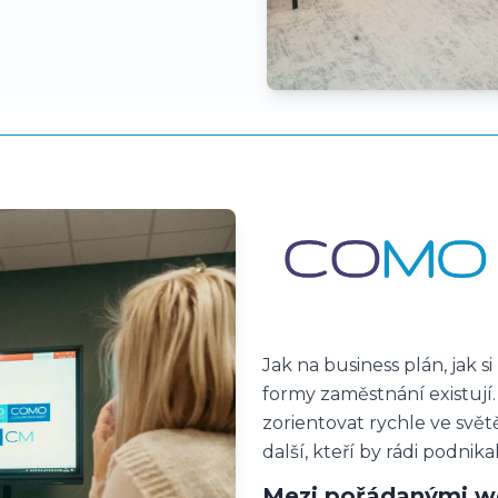
Jak na business plán, jak si
formy zaměstnání existuj
zorientovat rychle ve světě
další, kteří by rádi podnikal
Mezi pořádanými w