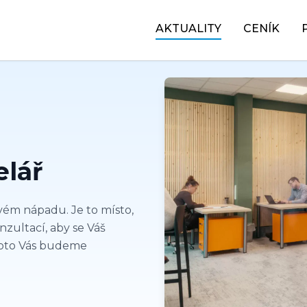
AKTUALITY
CENÍK
elář
ém nápadu. Je to místo,
ultací, aby se Váš
roto Vás budeme