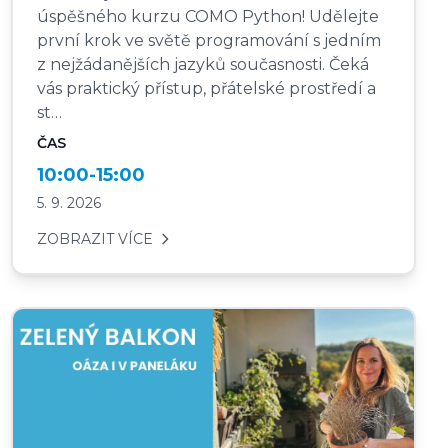
úspěšného kurzu COMO Python! Udělejte
první krok ve světě programování s jedním
z nejžádanějších jazyků současnosti. Čeká
vás praktický přístup, přátelské prostředí a
st…
ČAS
10:00-15:00
5. 9. 2026
ZOBRAZIT VÍCE