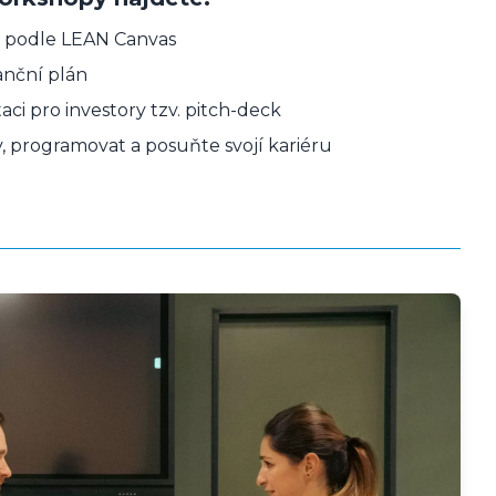
án podle LEAN Canvas
nanční plán
taci pro investory tzv. pitch-deck
, programovat a posuňte svojí kariéru